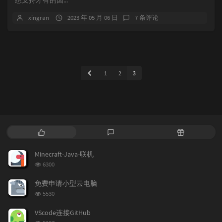
想支持才有的国...
xingran
2023 年 05 月 06 日
7 条评论
1
2
3
热
最
随
门
新
机
文
评
文
Minecraft-Java-联机
章
论
章
浏
6300
览
次
免费申请小型云电脑
数:
浏
5530
览
次
VScode连接GitHub
数:
浏