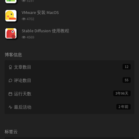
5197
览
次
VMware 安装 MacOS
数:
浏
4702
览
次
Stable Diffusion 使用教程
数:
浏
4569
览
次
数:
博客信息
文章数目
12
评论数目
55
运行天数
3年96天
最后活动
2 年前
标签云