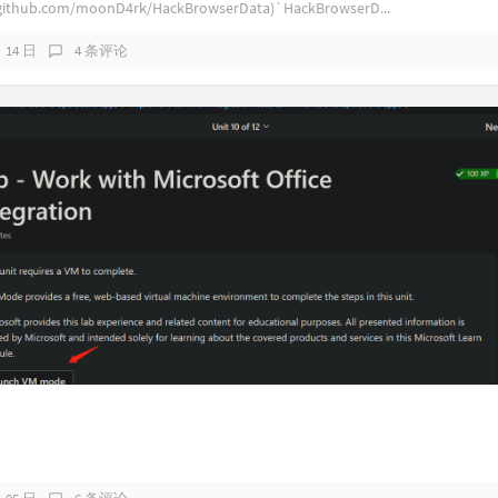
//github.com/moonD4rk/HackBrowserData)`HackBrowserD...
月 14 日
4 条评论