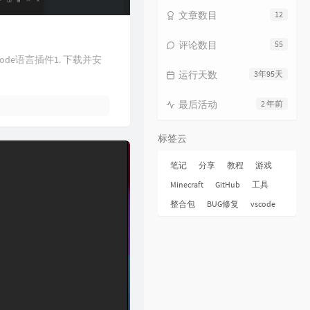
文章数目
12
评论数目
55
code语言插件1. 下载并安
运行天数
3年95天
最后活动
2 年前
标签云
笔记
分享
教程
游戏
Minecraft
GitHub
工具
整合包
BUG修复
vscode