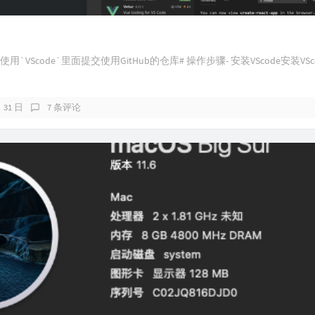
VScode`里面提交使用GitHub的仓库# 操作步骤- 安装VScode安装VS
月 31 日
7 条评论