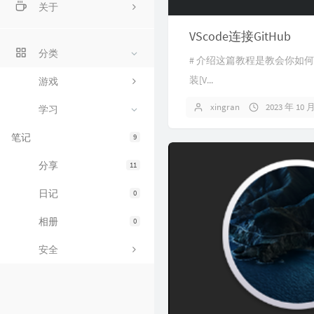
关于
VScode连接GitHub
关于我
分类
# 介绍这篇教程是教会你如何使用`
留言本
装[V...
游戏
xingran
2023 年 10 
学习
笔记
9
分享
11
日记
0
相册
0
安全