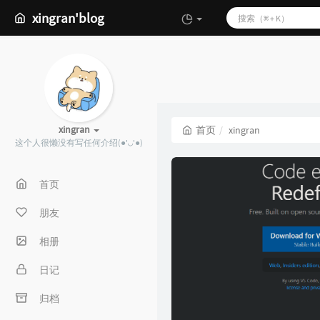
xingran'blog
xingran
首页
xingran
这个人很懒没有写任何介绍(●'◡'●)
首页
朋友
相册
日记
归档