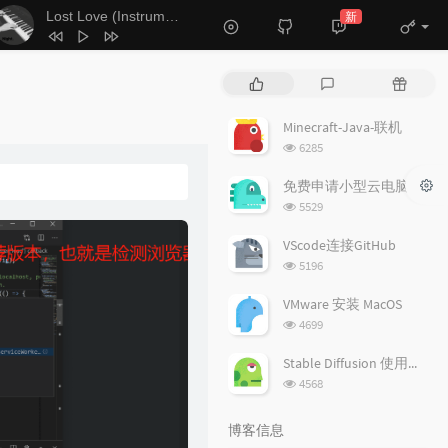
Lost Love (Instrumental)
新
- Lunnna / Janey杰尼
3
Inspire
Capo Productions
4
Hyacinth
July
热
最
随
5
My Soul
July
门
新
机
6
Best Moments (feat. Kondor)
文
评
文
Minecraft-Java-联机
章
论
章
Blazo / Kondor
7
Lost Love (Instrumental)
浏
6285
览
Lunnna / Janey杰尼
8
风居住的街道（Piano ver） (翻自 磯
次
免费申请小型云电脑
数:
村由紀子）
饭碗的彼岸
浏
9
Beyond The Memory
July
5529
览
10
メインテーマ「永遠の一瞬」
次
VScode连接GitHub
数:
浏
伊藤賢治
5196
览
次
VMware 安装 MacOS
数:
浏
4699
览
次
Stable Diffusion 使用教程
数:
浏
4568
览
次
博客信息
数: