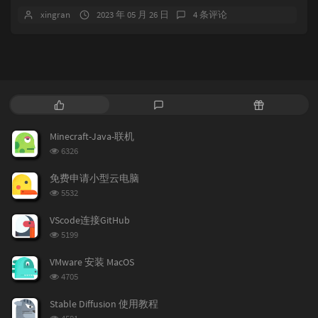
xingran
2023 年 05 月 26 日
4 条评论
热
最
随
门
新
机
文
评
文
Minecraft-Java-联机
章
论
章
浏
6326
览
次
免费申请小型云电脑
数:
浏
5532
览
次
VScode连接GitHub
数:
浏
5199
览
次
VMware 安装 MacOS
数:
浏
4705
览
次
Stable Diffusion 使用教程
数:
浏