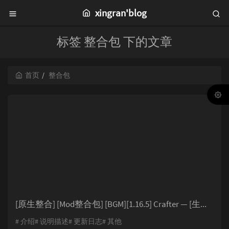
xingran'blog
标签 整合包 下的文章
首页
整合包
[原生整合] [Mod整合包] [BGM][1.16.5] Crafter — [生存|冒险|魔法] 虚无世界3 — 探索未知QwQ
# 介绍# 说明描述# 更新日志# 其他