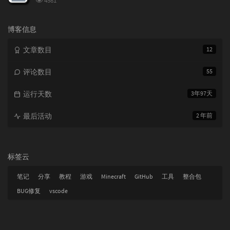
4581
览
次
数:
博客信息
文章数目
12
评论数目
55
运行天数
3年97天
最后活动
2 年前
标签云
笔记
分享
教程
游戏
Minecraft
GitHub
工具
整合包
BUG修复
vscode